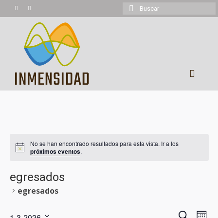
Buscar
por:
Experiencias
Trekking
No se han encontrado resultados para esta vista. Ir a los
Montañismo
próximos eventos
.
Cicloturismo
egresados
Kayaking
egresados
Cabalgatas
Naveg
Buscar
1-3-2026