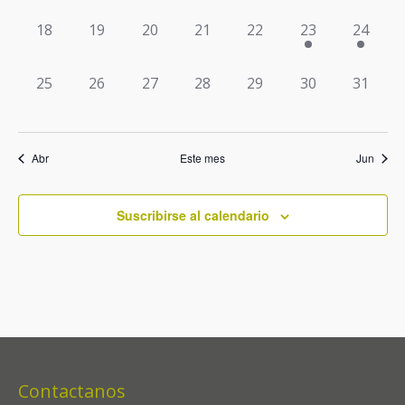
Event
Turismo receptivo
0
0
0
0
0
1
1
18
19
20
21
22
23
24
eventos,
eventos,
eventos,
eventos,
eventos,
evento,
evento,
Turismo educativo
0
0
0
0
0
0
0
25
26
27
28
29
30
31
Reservas y condiciones
eventos,
eventos,
eventos,
eventos,
eventos,
eventos,
eventos
Contacto
Abr
Este mes
Jun
Suscribirse al calendario
Contactanos