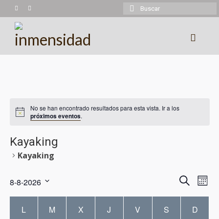
Buscar
por:
Experiencias
Trekking
No se han encontrado resultados para esta vista. Ir a los
Montañismo
próximos eventos
.
Cicloturismo
Kayaking
Kayaking
Kayaking
Cabalgatas
Naveg
Na
Buscar
8-8-2026
Mes
Más experiencias
Seleccionar
de
de
Calendario
fecha.
L
M
X
J
V
S
D
Calendario