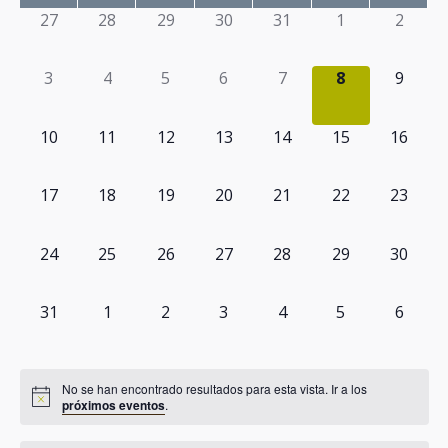
búsq
vi
de
0
0
0
0
0
0
0
27
28
29
30
31
1
2
Turismo receptivo
y
de
Eventos
eventos,
eventos,
eventos,
eventos,
eventos,
eventos,
evento
Turismo educativo
vistas
0
0
0
0
0
0
0
Ev
3
4
5
6
7
8
9
eventos,
eventos,
eventos,
eventos,
eventos,
eventos,
evento
Reservas y condiciones
de
0
0
0
0
0
0
0
10
11
12
13
14
15
16
Contacto
Event
eventos,
eventos,
eventos,
eventos,
eventos,
eventos,
eventos
0
0
0
0
0
0
0
17
18
19
20
21
22
23
eventos,
eventos,
eventos,
eventos,
eventos,
eventos,
eventos
0
0
0
0
0
0
0
24
25
26
27
28
29
30
eventos,
eventos,
eventos,
eventos,
eventos,
eventos,
eventos
0
0
0
0
0
0
0
31
1
2
3
4
5
6
eventos,
eventos,
eventos,
eventos,
eventos,
eventos,
evento
No se han encontrado resultados para esta vista. Ir a los
próximos eventos
.