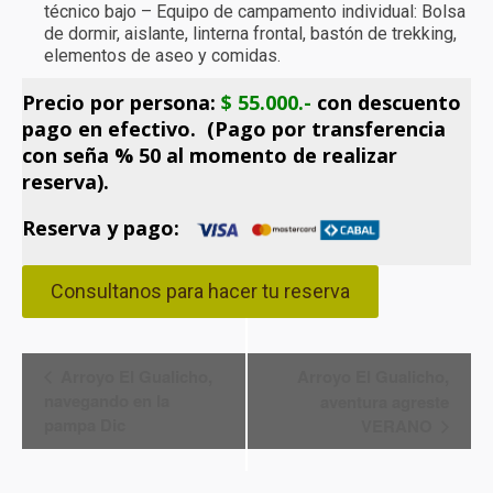
técnico bajo – Equipo de campamento individual: Bolsa
de dormir, aislante, linterna frontal, bastón de trekking,
elementos de aseo y comidas.
Precio por persona:
$ 55.000.-
con descuento
pago en efectivo.
(Pago por transferencia
con seña % 50 al momento de realizar
reserva).
Reserva y pago:
Consultanos para hacer tu reserva
Navegación
Arroyo El Gualicho,
Arroyo El Gualicho,
navegando en la
aventura agreste
del
pampa Dic
VERANO
Evento