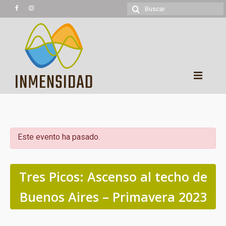
Buscar
por:
Experiencias
Trekking
Este evento ha pasado.
Montañismo
Cicloturismo
Tres Picos: Ascenso al techo de
Kayaking
Buenos Aires – Primavera 2023
Cabalgatas