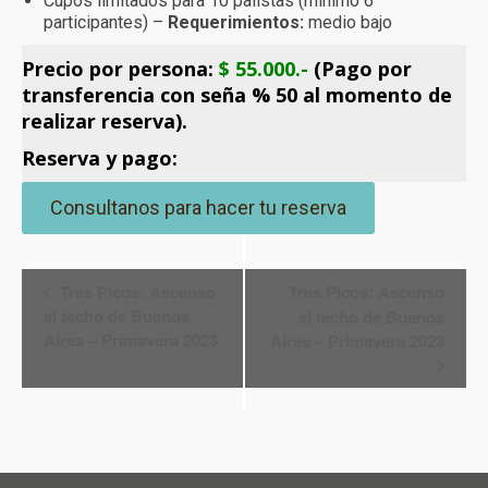
Cupos limitados para 10 palistas (mínimo 6
participantes) –
Requerimientos:
medio bajo
Precio por persona:
$ 55.000.-
(Pago por
transferencia con seña % 50 al momento de
realizar reserva).
Reserva y pago:
Consultanos para hacer tu reserva
Navegación
Tres Picos: Ascenso
Tres Picos: Ascenso
al techo de Buenos
al techo de Buenos
del
Aires – Primavera 2023
Aires – Primavera 2023
Evento