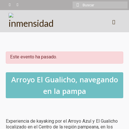
Buscar
por:
Experiencias
Trekking
Este evento ha pasado.
Montañismo
Cicloturismo
Arroyo El Gualicho, navegando
Kayaking
en la pampa
Cabalgatas
Más experiencias
Experiencia de kayaking por el Arroyo Azul y El Gualicho
Calendario
localizado en el Centro de la región pampeana, en los