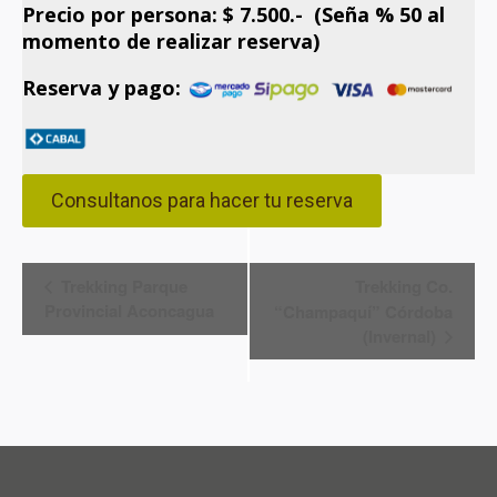
Precio por persona: $ 7.500.- (Seña % 50 al
momento de realizar reserva)
Reserva y pago:
Consultanos para hacer tu reserva
Navegación
Trekking Parque
Trekking Co.
Provincial Aconcagua
“Champaquí” Córdoba
del
(Invernal)
Evento