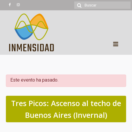
Buscar
por:
Experiencias
Trekking
Este evento ha pasado.
Montañismo
Cicloturismo
Tres Picos: Ascenso al techo de
Kayaking
Buenos Aires (Invernal)
Cabalgatas