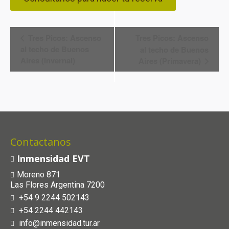
Navegación
Tres Picos: Ascenso
Tres Picos: Ascenso
al techo de Buenos
al techo de Buenos
del
Aires (Invernal)
Aires (Primavera)
Evento
Contactanos
Inmensidad EVT
Moreno 871
Las Flores Argentina 7200
+54 9 2244 502143
+54 2244 442143
info@inmensidad.tur.ar