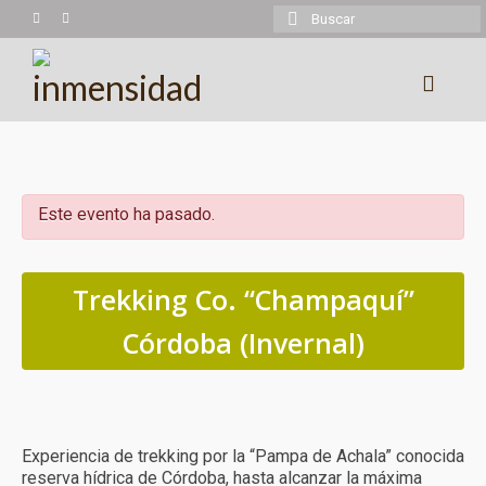
Buscar
por:
Experiencias
Trekking
Este evento ha pasado.
Montañismo
Cicloturismo
Trekking Co. “Champaquí”
Kayaking
Córdoba (Invernal)
Cabalgatas
Más experiencias
Experiencia de trekking por la “Pampa de Achala” conocida
Calendario
reserva hídrica de Córdoba, hasta alcanzar la máxima