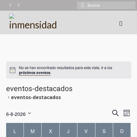
Buscar
por:
Experiencias
Trekking
No se han encontrado resultados para esta vista. Ir a los
Montañismo
próximos eventos
.
Cicloturismo
eventos-destacados
Kayaking
eventos-destacados
Cabalgatas
Naveg
Na
Buscar
6-8-2026
Mes
Más experiencias
Seleccionar
de
de
Calendario
fecha.
L
M
X
J
V
S
D
Calendario