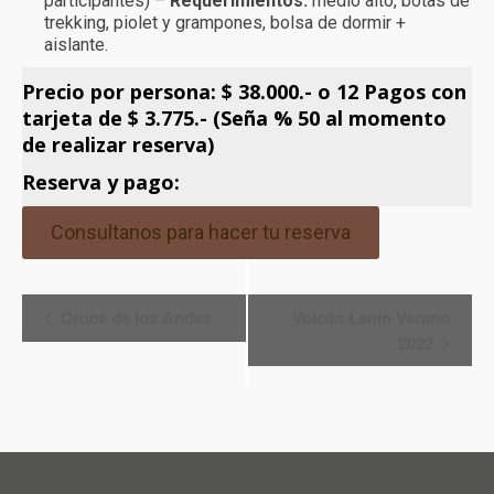
participantes) –
Requerimientos:
medio alto, botas de
trekking, piolet y grampones, bolsa de dormir +
aislante.
Precio
por persona: $ 38.000.- o
12 Pagos con
tarjeta de $ 3.775.-
(Seña % 50 al momento
de realizar reserv
a)
Reserva y pago:
Consultanos para hacer tu reserva
Navegación
Cruce de los Andes
Volcán Lanín Verano
2022
del
Evento