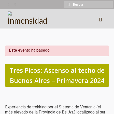
Buscar
por:
Experiencias
Trekking
Este evento ha pasado.
Montañismo
Cicloturismo
Tres Picos: Ascenso al techo de
Kayaking
Buenos Aires – Primavera 2024
Cabalgatas
Más experiencias
Experiencia de trekking por el Sistema de Ventania (el
Calendario
más elevado de la Provincia de Bs. As.) localizado al sur