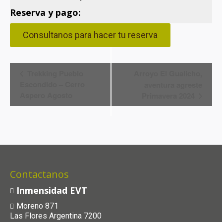
Reserva y pago:
Consultanos para hacer tu reserva
Navegación
Trekking Pueblo
Arroyo El Gualicho,
Escondido – Cerro
aventura agreste
del
Aspero Agosto
Primavera 2024
Evento
Contactanos
Inmensidad EVT
Moreno 871
Las Flores Argentina 7200