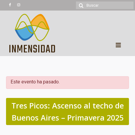
Buscar
por:
Experiencias
Trekking
Este evento ha pasado.
Montañismo
Cicloturismo
Tres Picos: Ascenso al techo de
Kayaking
Buenos Aires – Primavera 2025
Cabalgatas