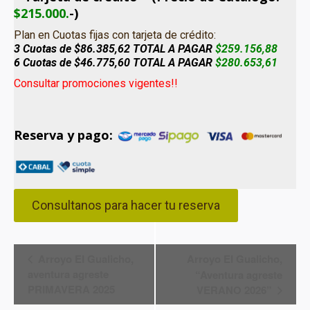
$215.000.
-)
Plan en Cuotas fijas con tarjeta de crédito:
3 Cuotas de $86.385,62 TOTAL A PAGAR
$259.156,88
6 Cuotas de
$46.775,60 TOTAL A PAGAR
$280.653,61
Consultar promociones vigentes!!
Reserva y pago:
Consultanos para hacer tu reserva
Navegación
Arroyo El Gualicho,
Arroyo El Gualicho,
aventura agreste
“Aventura agreste
del
PRIMAVERA 2025
VERANO 2026”