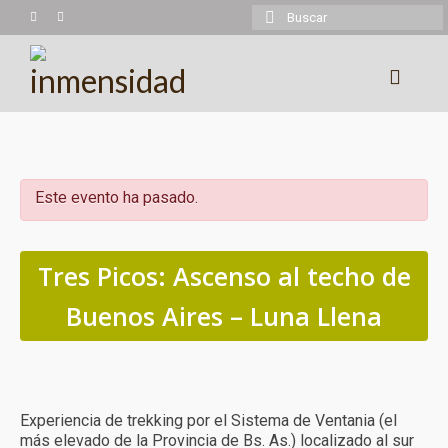
Buscar
por:
Experiencias
Trekking
Este evento ha pasado.
Montañismo
Cicloturismo
Tres Picos: Ascenso al techo de
Kayaking
Buenos Aires – Luna Llena
Cabalgatas
Más experiencias
Experiencia de trekking por el Sistema de Ventania (el
Calendario
más elevado de la Provincia de Bs. As.) localizado al sur