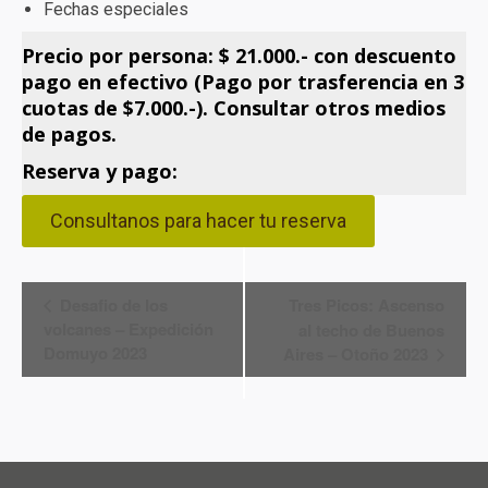
Fechas especiales
Precio por persona: $ 21.000.- con descuento
pago en efectivo (Pago por trasferencia en 3
cuotas de $7.000.-). Consultar otros medios
de pagos.
Reserva y pago:
Consultanos para hacer tu reserva
Navegación
Desafio de los
Tres Picos: Ascenso
volcanes – Expedición
al techo de Buenos
del
Domuyo 2023
Aires – Otoño 2023
Evento