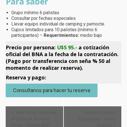
Para saber
Grupo mínimo 6 palistas
Consultar por fechas especiales
Llevar equipo individual de camping y pernocte.
Cupos limitados para 10 palistas (mínimo 6
participantes) –
Requerimientos:
medio bajo
Precio por persona:
U$S 95.-
a cotización
oficial del BNA a la fecha de la contratación.
(Pago por transferencia con seña % 50 al
momento de realizar reserva).
Reserva y pago:
Consultanos para hacer tu reserva
Navegación
Tres Picos: Ascenso
Trekking Pueblo
al techo de Buenos
Escondido – Cerro
del
Aires – Verano 2024
Aspero