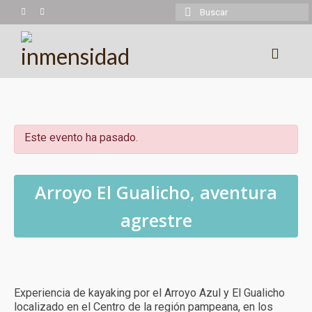
Buscar
por:
Experiencias
Trekking
Este evento ha pasado.
Montañismo
Cicloturismo
Arroyo El Gualicho, aventura
Kayaking
agrestre
Cabalgatas
Más experiencias
Experiencia de kayaking por el Arroyo Azul y El Gualicho
Calendario
localizado en el Centro de la región pampeana, en los