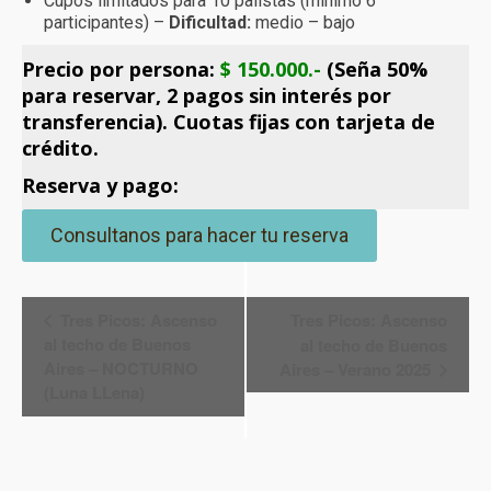
Cupos limitados para 10 palistas (mínimo 6
participantes) –
Dificultad:
medio – bajo
Precio por persona:
$ 150.000.-
(Seña 50%
para reservar, 2 pagos sin interés por
transferencia). Cuotas fijas con tarjeta de
crédito.
Reserva y pago:
Consultanos para hacer tu reserva
Navegación
Tres Picos: Ascenso
Tres Picos: Ascenso
al techo de Buenos
al techo de Buenos
del
Aires – NOCTURNO
Aires – Verano 2025
(Luna LLena)
Evento