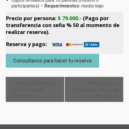
Cupos limitados para 10 palistas (mínimo 6
participantes) –
Requerimientos:
medio bajo
Precio por persona:
$ 79.000.-
(Pago por
transferencia con seña % 50 al momento de
realizar reserva).
Reserva y pago:
Consultanos para hacer tu reserva
Navegación
Arroyo El Gualicho,
Trekking Cerro
aventura agreste
Champaquí – Techo de
del
VERANO
Córdoba
Evento