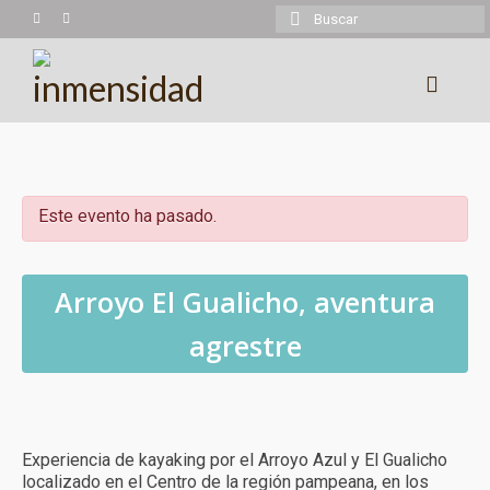
Buscar
por:
Experiencias
Trekking
Este evento ha pasado.
Montañismo
Cicloturismo
Arroyo El Gualicho, aventura
Kayaking
agrestre
Cabalgatas
Más experiencias
Experiencia de kayaking por el Arroyo Azul y El Gualicho
Calendario
localizado en el Centro de la región pampeana, en los