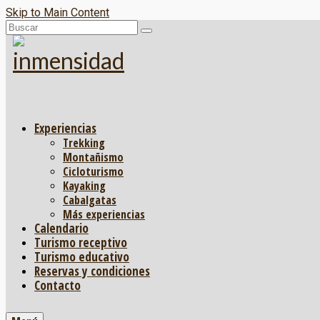
Skip to Main Content
Buscar
por:
Experiencias
Trekking
Montañismo
Cicloturismo
Kayaking
Cabalgatas
Más experiencias
Calendario
Turismo receptivo
Turismo educativo
Reservas y condiciones
Contacto