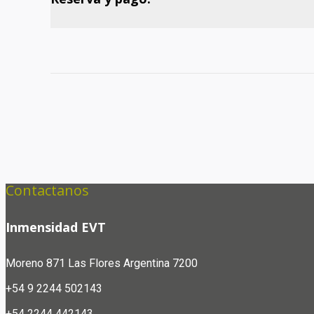
Navegación
del
Evento
Contactanos
Inmensidad EVT
Moreno 871
Las Flores Argentina 7200
+54 9 2244 502143
+54 2244 442143